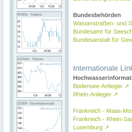
Bundesbehörden
RHEIN - Koblenz
Wasserstraßen- und Sc
Bundesamt für Seesch
Bundesanstalt für G
DONAU - Passau
Internationale Lin
Hochwasserinformat
Bodensee-Anlieger
↗
Rhein-Anlieger
↗
ODER - Eisenhüttenstadt
Frankreich - Maas-Mo
Frankreich - Rhein-Sa
Luxemburg
↗