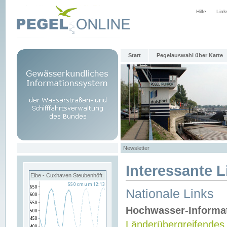
Hilfe
Link
Start
Pegelauswahl über Karte
Newsletter
Interessante L
Elbe - Cuxhaven Steubenhöft
Nationale Links
Hochwasser-Informa
Länderübergreifendes