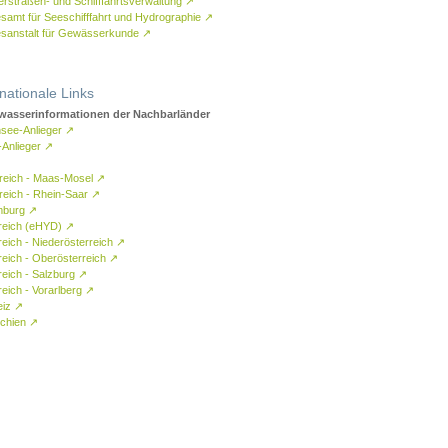
rstraßen- und Schifffahrtsverwaltung
↗
samt für Seeschifffahrt und Hydrographie
↗
sanstalt für Gewässerkunde
↗
rnationale Links
asserinformationen der Nachbarländer
see-Anlieger
↗
-Anlieger
↗
reich - Maas-Mosel
↗
reich - Rhein-Saar
↗
mburg
↗
reich (eHYD)
↗
reich - Niederösterreich
↗
reich - Oberösterreich
↗
reich - Salzburg
↗
eich - Vorarlberg
↗
eiz
↗
chien
↗