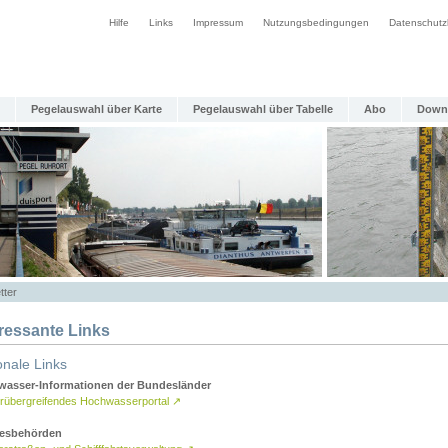
Hilfe
Links
Impressum
Nutzungsbedingungen
Datenschutz
Pegelauswahl über Karte
Pegelauswahl über Tabelle
Abo
Down
tter
eressante Links
onale Links
asser-Informationen der Bundesländer
rübergreifendes Hochwasserportal
↗
esbehörden