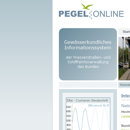
Start
Newsle
Int
Elbe - Cuxhaven Steubenhöft
Nati
Hochw
Lände
Bund