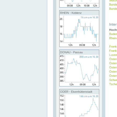
Wasse
Bunde
Bunde
RHEIN - Koblenz
Inte
Hochw
Boden
Rhein
Frank
Frank
DONAU - Passau
Luxe
Öster
Öster
Öster
Öster
Österr
Schw
Tsche
ODER - Eisenhüttenstadt