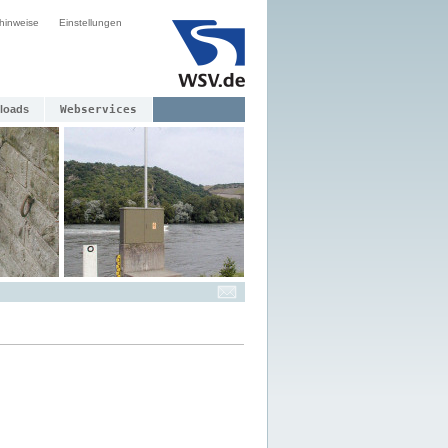
hinweise
Einstellungen
loads
Webservices