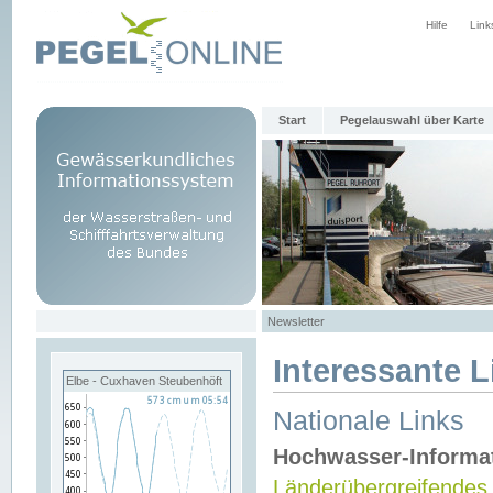
Hilfe
Link
Start
Pegelauswahl über Karte
Newsletter
Interessante L
Elbe - Cuxhaven Steubenhöft
Nationale Links
Hochwasser-Informa
Länderübergreifendes