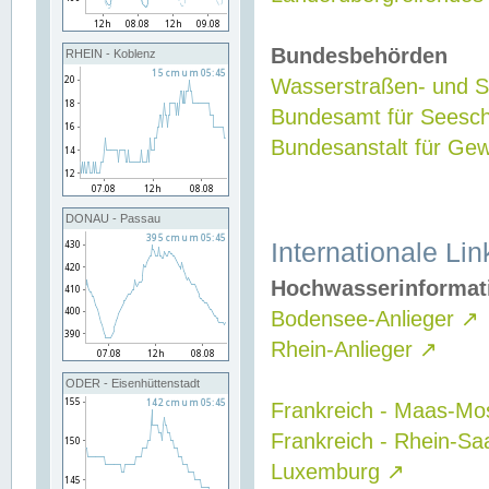
Bundesbehörden
RHEIN - Koblenz
Wasserstraßen- und Sc
Bundesamt für Seesch
Bundesanstalt für G
DONAU - Passau
Internationale Lin
Hochwasserinformat
Bodensee-Anlieger
↗
Rhein-Anlieger
↗
ODER - Eisenhüttenstadt
Frankreich - Maas-Mo
Frankreich - Rhein-Sa
Luxemburg
↗