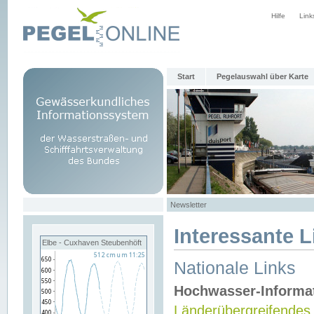
Hilfe
Link
Start
Pegelauswahl über Karte
Newsletter
Interessante L
Elbe - Cuxhaven Steubenhöft
Nationale Links
Hochwasser-Informa
Länderübergreifendes