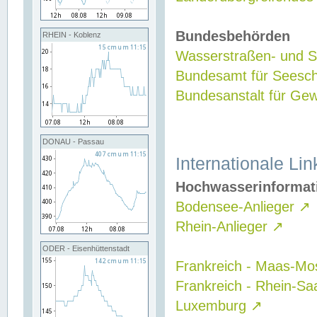
Bundesbehörden
RHEIN - Koblenz
Wasserstraßen- und Sc
Bundesamt für Seesch
Bundesanstalt für G
DONAU - Passau
Internationale Lin
Hochwasserinformat
Bodensee-Anlieger
↗
Rhein-Anlieger
↗
ODER - Eisenhüttenstadt
Frankreich - Maas-Mo
Frankreich - Rhein-Sa
Luxemburg
↗