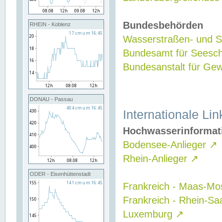
Bundesbehörden
RHEIN - Koblenz
Wasserstraßen- und Sc
Bundesamt für Seesch
Bundesanstalt für G
DONAU - Passau
Internationale Lin
Hochwasserinformat
Bodensee-Anlieger
↗
Rhein-Anlieger
↗
ODER - Eisenhüttenstadt
Frankreich - Maas-Mo
Frankreich - Rhein-Sa
Luxemburg
↗