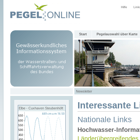
Hilfe
Link
Start
Pegelauswahl über Karte
Newsletter
Interessante L
Elbe - Cuxhaven Steubenhöft
Nationale Links
Hochwasser-Informa
Länderübergreifendes