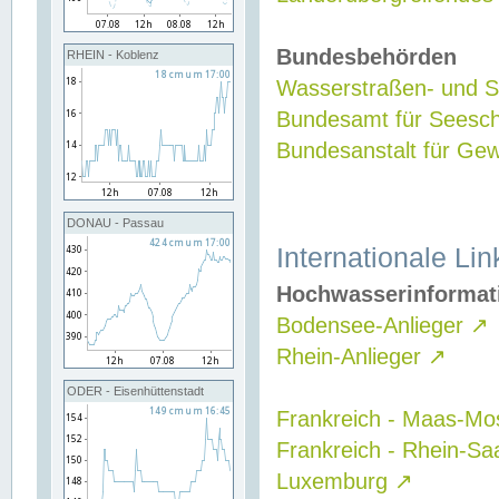
Bundesbehörden
RHEIN - Koblenz
Wasserstraßen- und Sc
Bundesamt für Seesch
Bundesanstalt für G
DONAU - Passau
Internationale Lin
Hochwasserinformat
Bodensee-Anlieger
↗
Rhein-Anlieger
↗
ODER - Eisenhüttenstadt
Frankreich - Maas-Mo
Frankreich - Rhein-Sa
Luxemburg
↗