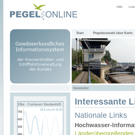
Hilfe
Link
Start
Pegelauswahl über Karte
Newsletter
Interessante L
Elbe - Cuxhaven Steubenhöft
Nationale Links
Hochwasser-Informa
Länderübergreifendes