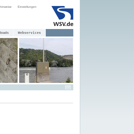
hinweise
Einstellungen
loads
Webservices