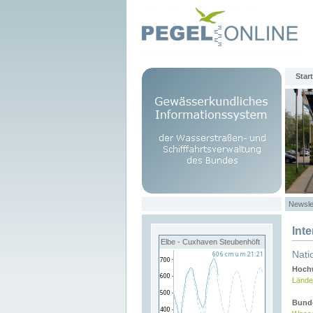
Start
Newsle
Int
Elbe - Cuxhaven Steubenhöft
Nati
Hochw
Lände
Bund