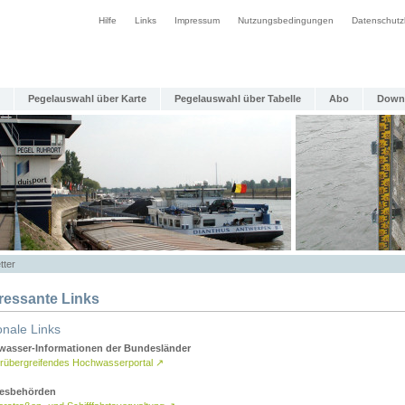
Hilfe
Links
Impressum
Nutzungsbedingungen
Datenschutz
Pegelauswahl über Karte
Pegelauswahl über Tabelle
Abo
Down
tter
eressante Links
onale Links
asser-Informationen der Bundesländer
rübergreifendes Hochwasserportal
↗
esbehörden