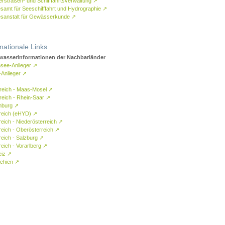
rstraßen- und Schifffahrtsverwaltung
↗
samt für Seeschifffahrt und Hydrographie
↗
sanstalt für Gewässerkunde
↗
rnationale Links
asserinformationen der Nachbarländer
see-Anlieger
↗
-Anlieger
↗
reich - Maas-Mosel
↗
reich - Rhein-Saar
↗
mburg
↗
reich (eHYD)
↗
reich - Niederösterreich
↗
reich - Oberösterreich
↗
reich - Salzburg
↗
eich - Vorarlberg
↗
eiz
↗
chien
↗