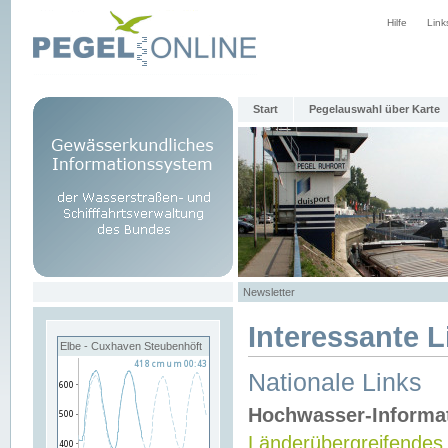
Hilfe
Link
Start
Pegelauswahl über Karte
Newsletter
Interessante L
Elbe - Cuxhaven Steubenhöft
Nationale Links
Hochwasser-Informa
Länderübergreifendes