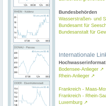
Bundesbehörden
RHEIN - Koblenz
Wasserstraßen- und Sc
Bundesamt für Seesch
Bundesanstalt für G
DONAU - Passau
Internationale Lin
Hochwasserinformat
Bodensee-Anlieger
↗
Rhein-Anlieger
↗
ODER - Eisenhüttenstadt
Frankreich - Maas-Mo
Frankreich - Rhein-Sa
Luxemburg
↗