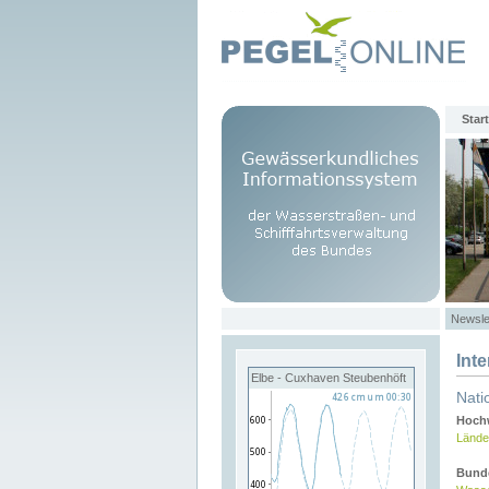
Start
Newsle
Int
Elbe - Cuxhaven Steubenhöft
Nati
Hochw
Lände
Bund