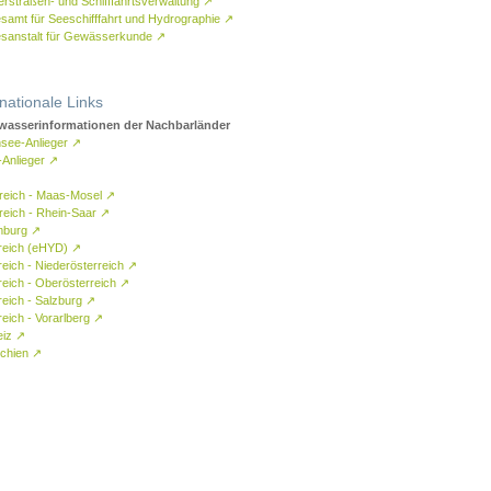
rstraßen- und Schifffahrtsverwaltung
↗
samt für Seeschifffahrt und Hydrographie
↗
sanstalt für Gewässerkunde
↗
rnationale Links
asserinformationen der Nachbarländer
see-Anlieger
↗
-Anlieger
↗
reich - Maas-Mosel
↗
reich - Rhein-Saar
↗
mburg
↗
reich (eHYD)
↗
reich - Niederösterreich
↗
reich - Oberösterreich
↗
reich - Salzburg
↗
eich - Vorarlberg
↗
eiz
↗
chien
↗