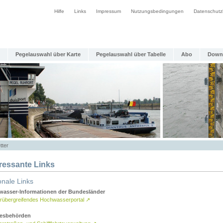
Hilfe
Links
Impressum
Nutzungsbedingungen
Datenschutz
Pegelauswahl über Karte
Pegelauswahl über Tabelle
Abo
Down
tter
eressante Links
onale Links
asser-Informationen der Bundesländer
rübergreifendes Hochwasserportal
↗
esbehörden