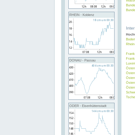
Wasse
Bunde
Bunde
RHEIN - Koblenz
Inte
Hochw
Boden
Rhein
Frank
Frank
DONAU - Passau
Luxe
Öster
Öster
Öster
Öster
Österr
Schw
Tsche
ODER - Eisenhüttenstadt