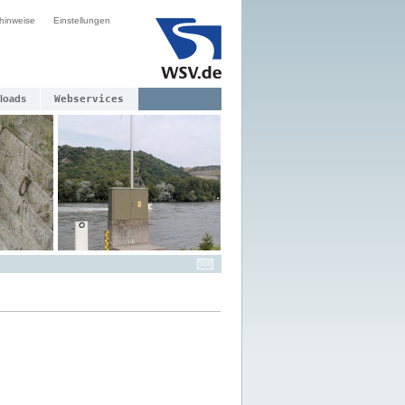
hinweise
Einstellungen
loads
Webservices