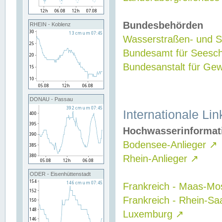
Bundesbehörden
RHEIN - Koblenz
Wasserstraßen- und Sc
Bundesamt für Seesch
Bundesanstalt für G
DONAU - Passau
Internationale Lin
Hochwasserinformat
Bodensee-Anlieger
↗
Rhein-Anlieger
↗
ODER - Eisenhüttenstadt
Frankreich - Maas-Mo
Frankreich - Rhein-Sa
Luxemburg
↗