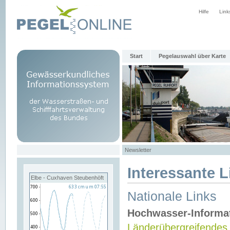
Hilfe
Link
Start
Pegelauswahl über Karte
Newsletter
Interessante L
Elbe - Cuxhaven Steubenhöft
Nationale Links
Hochwasser-Informa
Länderübergreifendes