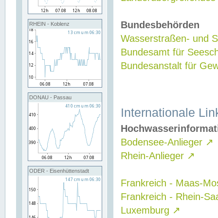
Bundesbehörden
RHEIN - Koblenz
Wasserstraßen- und Sc
Bundesamt für Seesch
Bundesanstalt für G
DONAU - Passau
Internationale Lin
Hochwasserinformat
Bodensee-Anlieger
↗
Rhein-Anlieger
↗
ODER - Eisenhüttenstadt
Frankreich - Maas-Mo
Frankreich - Rhein-Sa
Luxemburg
↗