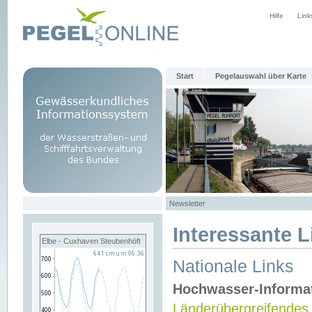
Hilfe
Link
Start
Pegelauswahl über Karte
Newsletter
Interessante L
Elbe - Cuxhaven Steubenhöft
Nationale Links
Hochwasser-Informa
Länderübergreifendes