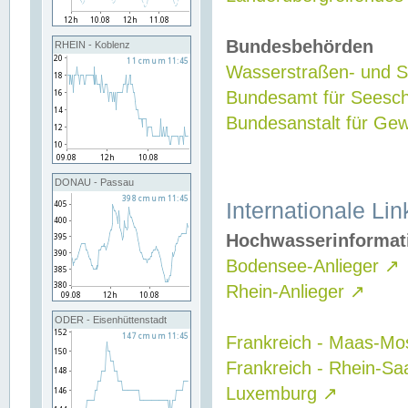
Bundesbehörden
RHEIN - Koblenz
Wasserstraßen- und Sc
Bundesamt für Seesch
Bundesanstalt für G
DONAU - Passau
Internationale Lin
Hochwasserinformat
Bodensee-Anlieger
↗
Rhein-Anlieger
↗
ODER - Eisenhüttenstadt
Frankreich - Maas-Mo
Frankreich - Rhein-Sa
Luxemburg
↗