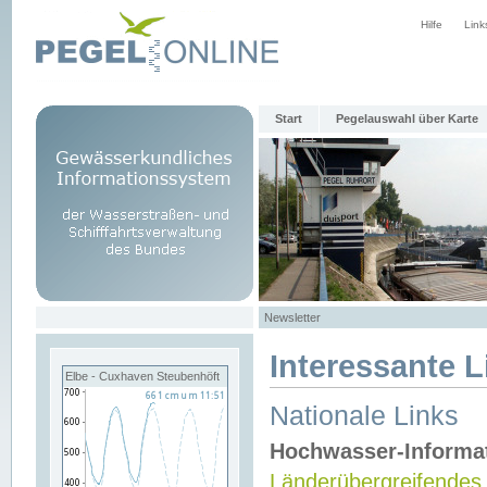
Hilfe
Link
Start
Pegelauswahl über Karte
Newsletter
Interessante L
Elbe - Cuxhaven Steubenhöft
Nationale Links
Hochwasser-Informa
Länderübergreifendes