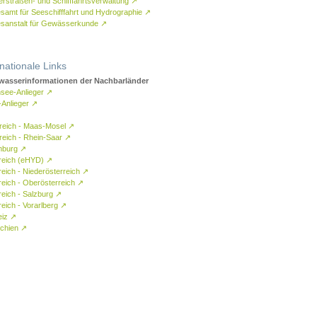
rstraßen- und Schifffahrtsverwaltung
↗
samt für Seeschifffahrt und Hydrographie
↗
sanstalt für Gewässerkunde
↗
rnationale Links
asserinformationen der Nachbarländer
see-Anlieger
↗
-Anlieger
↗
reich - Maas-Mosel
↗
reich - Rhein-Saar
↗
mburg
↗
reich (eHYD)
↗
reich - Niederösterreich
↗
reich - Oberösterreich
↗
reich - Salzburg
↗
eich - Vorarlberg
↗
eiz
↗
chien
↗