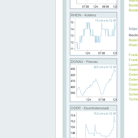
Wasse
Bunde
Bunde
RHEIN - Koblenz
Inte
Hochw
Boden
Rhein
Frank
Frank
DONAU - Passau
Luxe
Öster
Öster
Öster
Öster
Österr
Schw
Tsche
ODER - Eisenhüttenstadt