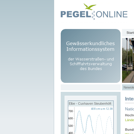
Start
Newsle
Int
Elbe - Cuxhaven Steubenhöft
Nati
Hochw
Lände
Bund