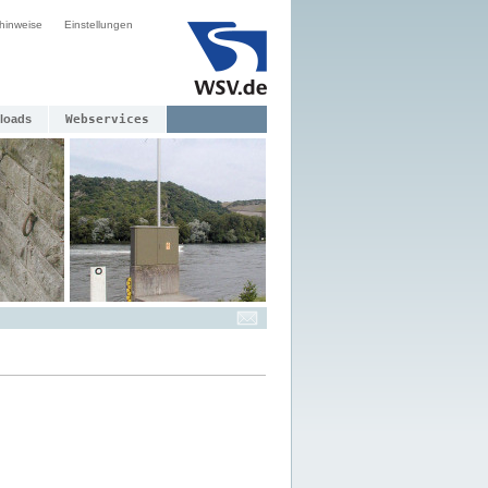
hinweise
Einstellungen
loads
Webservices