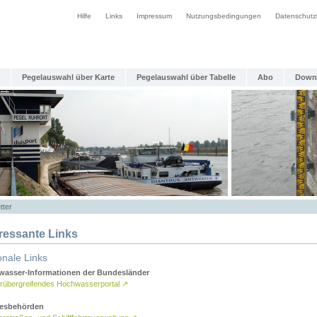
Hilfe
Links
Impressum
Nutzungsbedingungen
Datenschutz
Pegelauswahl über Karte
Pegelauswahl über Tabelle
Abo
Down
tter
eressante Links
onale Links
asser-Informationen der Bundesländer
rübergreifendes Hochwasserportal
↗
esbehörden