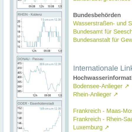
Bundesbehörden
RHEIN - Koblenz
Wasserstraßen- und Sc
Bundesamt für Seesch
Bundesanstalt für G
DONAU - Passau
Internationale Lin
Hochwasserinformat
Bodensee-Anlieger
↗
Rhein-Anlieger
↗
ODER - Eisenhüttenstadt
Frankreich - Maas-Mo
Frankreich - Rhein-Sa
Luxemburg
↗