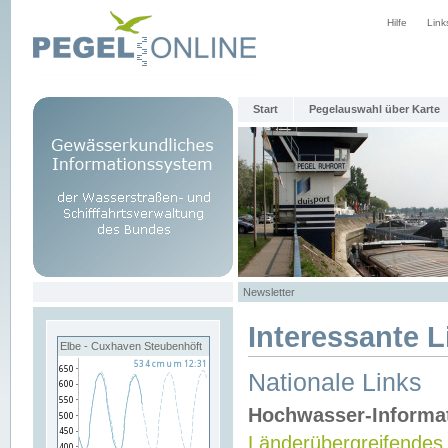
Hilfe
Link
Start
Pegelauswahl über Karte
Newsletter
Interessante L
Elbe - Cuxhaven Steubenhöft
Nationale Links
Hochwasser-Informa
Länderübergreifendes