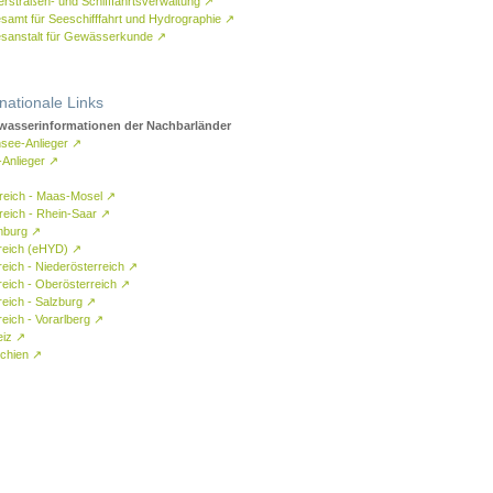
rstraßen- und Schifffahrtsverwaltung
↗
samt für Seeschifffahrt und Hydrographie
↗
sanstalt für Gewässerkunde
↗
rnationale Links
asserinformationen der Nachbarländer
see-Anlieger
↗
-Anlieger
↗
reich - Maas-Mosel
↗
reich - Rhein-Saar
↗
mburg
↗
reich (eHYD)
↗
reich - Niederösterreich
↗
reich - Oberösterreich
↗
reich - Salzburg
↗
eich - Vorarlberg
↗
eiz
↗
chien
↗