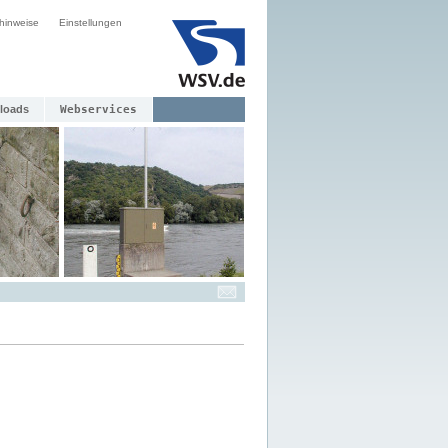
hinweise
Einstellungen
loads
Webservices