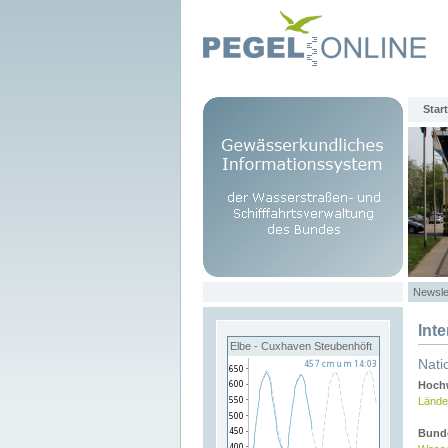
Start
Newsle
Int
Elbe - Cuxhaven Steubenhöft
Nati
Hochw
Lände
Bund