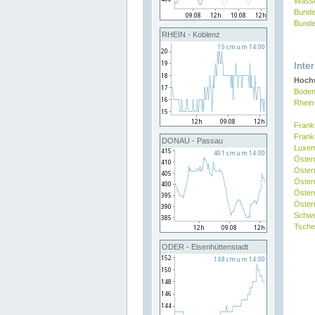
Wasse
Bunde
Bunde
RHEIN - Koblenz
Inte
Hochw
Boden
Rhein
Frank
Frank
DONAU - Passau
Luxe
Öster
Öster
Öster
Öster
Österr
Schw
Tsche
ODER - Eisenhüttenstadt