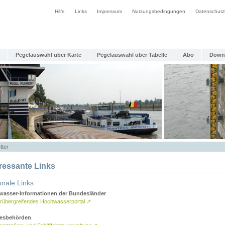
Hilfe
Links
Impressum
Nutzungsbedingungen
Datenschutz
Pegelauswahl über Karte
Pegelauswahl über Tabelle
Abo
Down
tter
eressante Links
onale Links
asser-Informationen der Bundesländer
rübergreifendes Hochwasserportal
↗
esbehörden