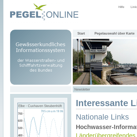
Hilfe
Link
Start
Pegelauswahl über Karte
Newsletter
Interessante L
Elbe - Cuxhaven Steubenhöft
Nationale Links
Hochwasser-Informa
Länderübergreifendes