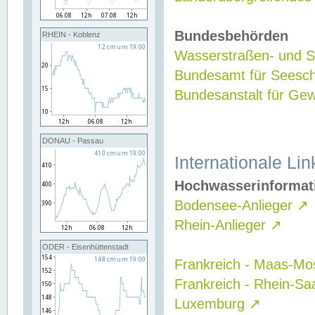
Bundesbehörden
RHEIN - Koblenz
Wasserstraßen- und Sc
Bundesamt für Seesch
Bundesanstalt für G
DONAU - Passau
Internationale Lin
Hochwasserinformat
Bodensee-Anlieger
↗
Rhein-Anlieger
↗
ODER - Eisenhüttenstadt
Frankreich - Maas-Mo
Frankreich - Rhein-Sa
Luxemburg
↗