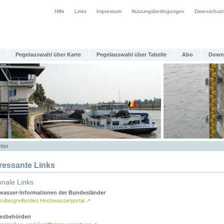
Hilfe
Links
Impressum
Nutzungsbedingungen
Datenschutz
Pegelauswahl über Karte
Pegelauswahl über Tabelle
Abo
Down
tter
eressante Links
onale Links
asser-Informationen der Bundesländer
rübergreifendes Hochwasserportal
↗
esbehörden