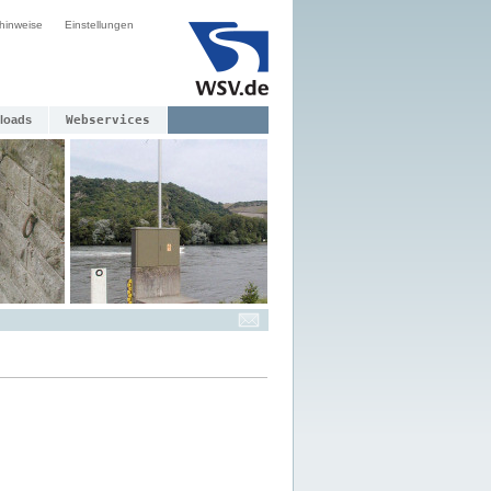
hinweise
Einstellungen
loads
Webservices