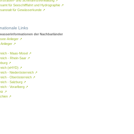
rstraßen- und Schifffahrtsverwaltung
↗
samt für Seeschifffahrt und Hydrographie
↗
sanstalt für Gewässerkunde
↗
rnationale Links
asserinformationen der Nachbarländer
see-Anlieger
↗
-Anlieger
↗
reich - Maas-Mosel
↗
reich - Rhein-Saar
↗
mburg
↗
reich (eHYD)
↗
reich - Niederösterreich
↗
reich - Oberösterreich
↗
reich - Salzburg
↗
eich - Vorarlberg
↗
eiz
↗
chien
↗