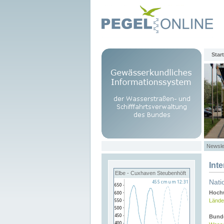
Start
Newsle
Int
Elbe - Cuxhaven Steubenhöft
Nati
Hochw
Lände
Bund