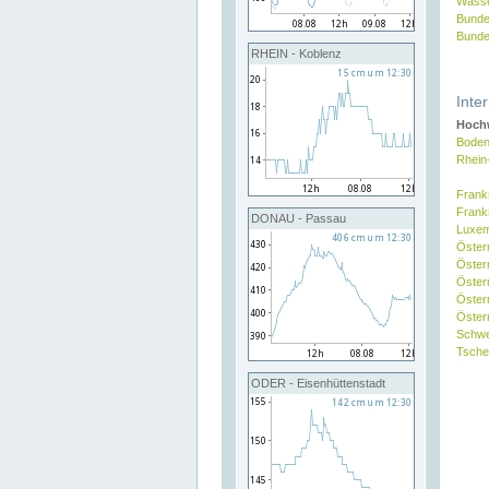
Wasse
Bunde
Bunde
RHEIN - Koblenz
Inte
Hochw
Boden
Rhein
Frank
Frank
DONAU - Passau
Luxe
Öster
Öster
Öster
Öster
Österr
Schw
Tsche
ODER - Eisenhüttenstadt