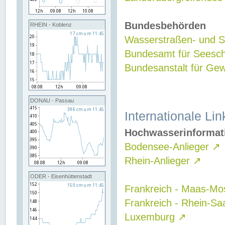
Bundesbehörden
RHEIN - Koblenz
Wasserstraßen- und Sc
Bundesamt für Seesch
Bundesanstalt für G
DONAU - Passau
Internationale Lin
Hochwasserinformat
Bodensee-Anlieger
↗
Rhein-Anlieger
↗
ODER - Eisenhüttenstadt
Frankreich - Maas-Mo
Frankreich - Rhein-Sa
Luxemburg
↗