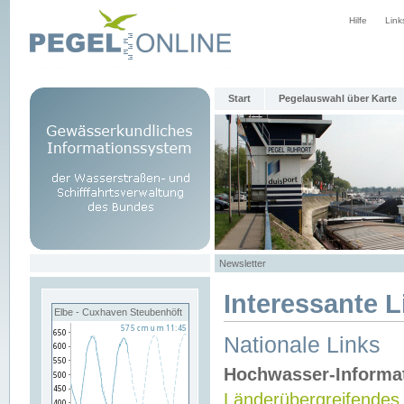
Hilfe
Link
Start
Pegelauswahl über Karte
Newsletter
Interessante L
Elbe - Cuxhaven Steubenhöft
Nationale Links
Hochwasser-Informa
Länderübergreifendes