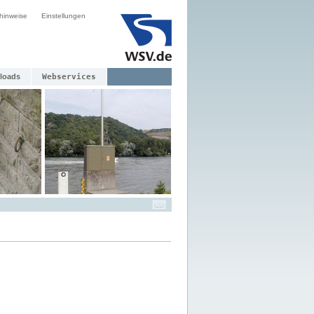
hinweise
Einstellungen
loads
Webservices