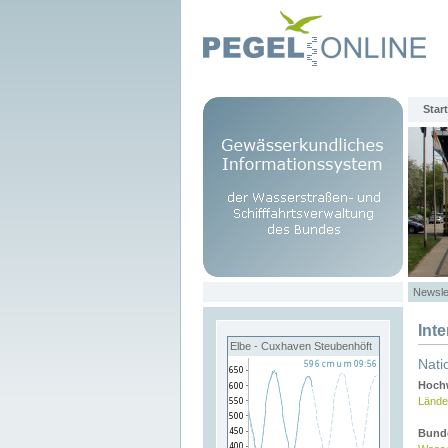
Start
Newsle
Int
Elbe - Cuxhaven Steubenhöft
Nati
Hochw
Lände
Bund