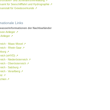
rstraßen- und Schifffahrtsverwaltung
↗
samt für Seeschifffahrt und Hydrographie
↗
sanstalt für Gewässerkunde
↗
rnationale Links
asserinformationen der Nachbarländer
see-Anlieger
↗
-Anlieger
↗
reich - Maas-Mosel
↗
reich - Rhein-Saar
↗
mburg
↗
reich (eHYD)
↗
reich - Niederösterreich
↗
reich - Oberösterreich
↗
reich - Salzburg
↗
eich - Vorarlberg
↗
eiz
↗
chien
↗