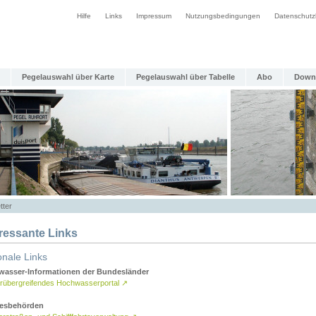
Hilfe
Links
Impressum
Nutzungsbedingungen
Datenschutz
Pegelauswahl über Karte
Pegelauswahl über Tabelle
Abo
Down
tter
eressante Links
onale Links
asser-Informationen der Bundesländer
rübergreifendes Hochwasserportal
↗
esbehörden