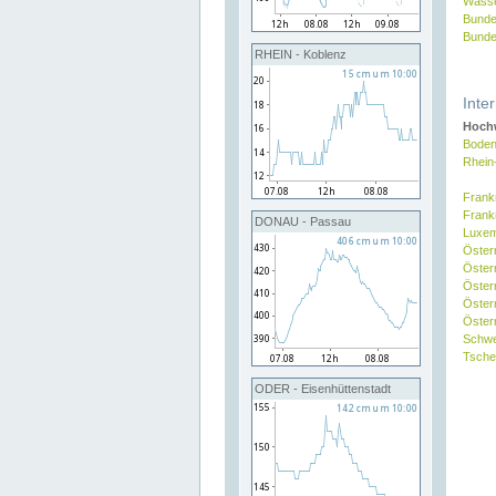
Wasse
Bunde
Bunde
RHEIN - Koblenz
Inte
Hochw
Boden
Rhein
Frank
Frank
DONAU - Passau
Luxe
Öster
Öster
Öster
Öster
Österr
Schw
Tsche
ODER - Eisenhüttenstadt