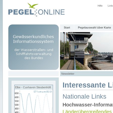
Hilfe
Link
Start
Pegelauswahl über Karte
Newsletter
Interessante L
Elbe - Cuxhaven Steubenhöft
Nationale Links
Hochwasser-Informa
Länderübergreifendes