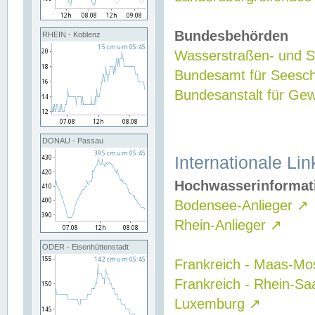
Bundesbehörden
RHEIN - Koblenz
Wasserstraßen- und Sc
Bundesamt für Seesch
Bundesanstalt für G
DONAU - Passau
Internationale Lin
Hochwasserinformat
Bodensee-Anlieger
↗
Rhein-Anlieger
↗
ODER - Eisenhüttenstadt
Frankreich - Maas-Mo
Frankreich - Rhein-Sa
Luxemburg
↗