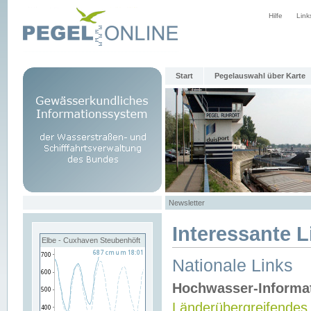
Hilfe
Link
Start
Pegelauswahl über Karte
Newsletter
Interessante L
Elbe - Cuxhaven Steubenhöft
Nationale Links
Hochwasser-Informa
Länderübergreifendes