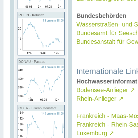
Bundesbehörden
RHEIN - Koblenz
Wasserstraßen- und Sc
Bundesamt für Seesch
Bundesanstalt für G
DONAU - Passau
Internationale Lin
Hochwasserinformat
Bodensee-Anlieger
↗
Rhein-Anlieger
↗
ODER - Eisenhüttenstadt
Frankreich - Maas-Mo
Frankreich - Rhein-Sa
Luxemburg
↗