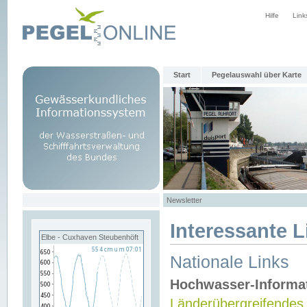
Hilfe
Link
Start
Pegelauswahl über Karte
Newsletter
Interessante L
Elbe - Cuxhaven Steubenhöft
Nationale Links
Hochwasser-Informa
Länderübergreifendes