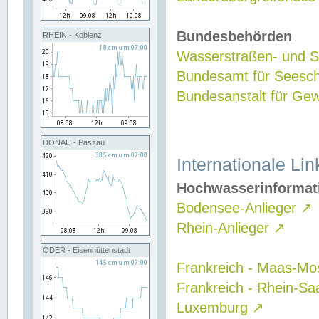
Bundesbehörden
RHEIN - Koblenz
Wasserstraßen- und Sc
Bundesamt für Seesch
Bundesanstalt für G
DONAU - Passau
Internationale Lin
Hochwasserinformat
Bodensee-Anlieger
↗
Rhein-Anlieger
↗
ODER - Eisenhüttenstadt
Frankreich - Maas-Mo
Frankreich - Rhein-Sa
Luxemburg
↗