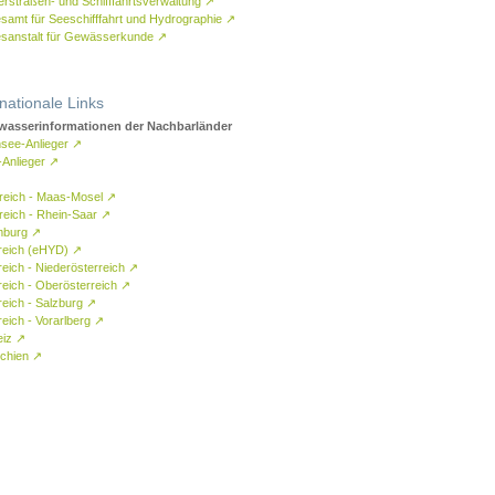
rstraßen- und Schifffahrtsverwaltung
↗
samt für Seeschifffahrt und Hydrographie
↗
sanstalt für Gewässerkunde
↗
rnationale Links
asserinformationen der Nachbarländer
see-Anlieger
↗
-Anlieger
↗
reich - Maas-Mosel
↗
reich - Rhein-Saar
↗
mburg
↗
reich (eHYD)
↗
reich - Niederösterreich
↗
reich - Oberösterreich
↗
reich - Salzburg
↗
eich - Vorarlberg
↗
eiz
↗
chien
↗