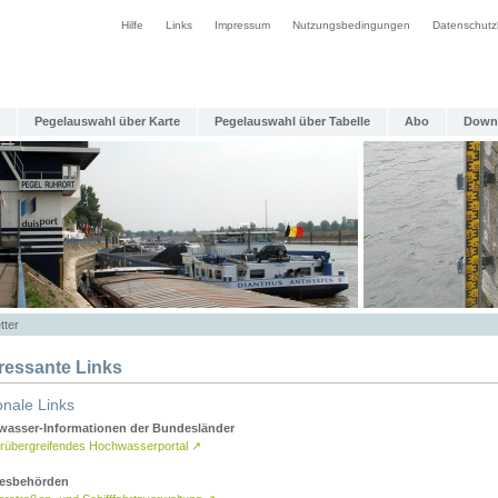
Hilfe
Links
Impressum
Nutzungsbedingungen
Datenschutz
Pegelauswahl über Karte
Pegelauswahl über Tabelle
Abo
Down
tter
eressante Links
onale Links
asser-Informationen der Bundesländer
rübergreifendes Hochwasserportal
↗
esbehörden