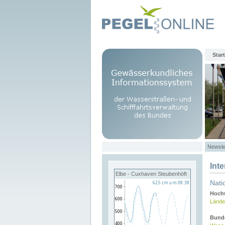
Start
Newsle
Int
Elbe - Cuxhaven Steubenhöft
Nati
Hochw
Lände
Bund