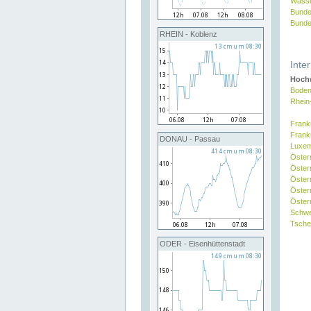
Wasse
Bunde
Bunde
RHEIN - Koblenz
Inte
Hochw
Boden
Rhein
Frank
Frank
DONAU - Passau
Luxe
Öster
Öster
Öster
Öster
Österr
Schw
Tsche
ODER - Eisenhüttenstadt