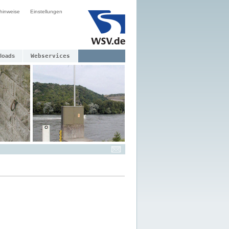
hinweise
Einstellungen
loads
Webservices