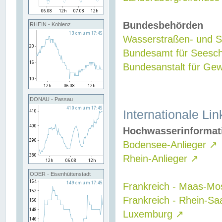
Bundesbehörden
RHEIN - Koblenz
Wasserstraßen- und Sc
Bundesamt für Seesch
Bundesanstalt für G
DONAU - Passau
Internationale Lin
Hochwasserinformat
Bodensee-Anlieger
↗
Rhein-Anlieger
↗
ODER - Eisenhüttenstadt
Frankreich - Maas-Mo
Frankreich - Rhein-Sa
Luxemburg
↗