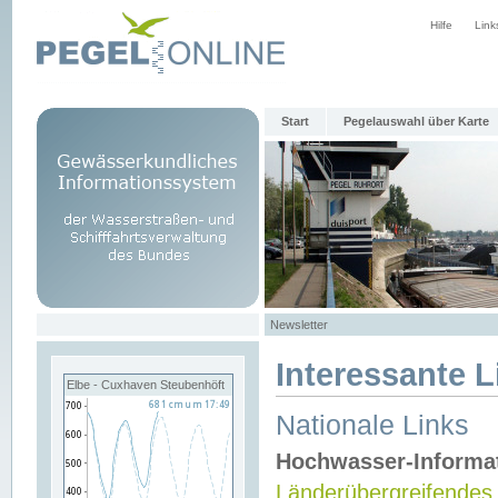
Hilfe
Link
Start
Pegelauswahl über Karte
Newsletter
Interessante L
Elbe - Cuxhaven Steubenhöft
Nationale Links
Hochwasser-Informa
Länderübergreifendes