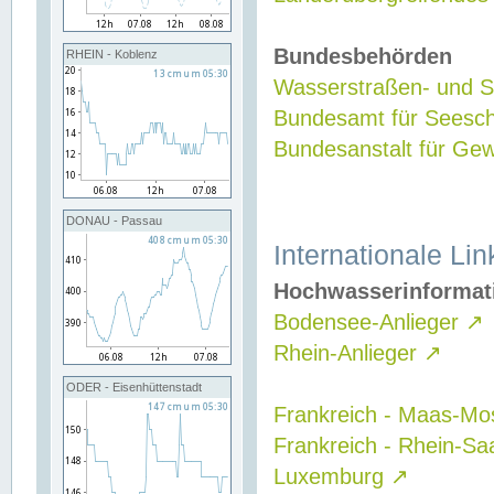
Bundesbehörden
RHEIN - Koblenz
Wasserstraßen- und Sc
Bundesamt für Seesch
Bundesanstalt für G
DONAU - Passau
Internationale Lin
Hochwasserinformat
Bodensee-Anlieger
↗
Rhein-Anlieger
↗
ODER - Eisenhüttenstadt
Frankreich - Maas-Mo
Frankreich - Rhein-Sa
Luxemburg
↗