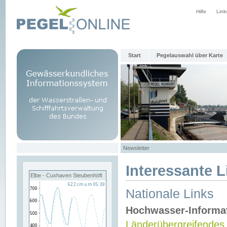
Hilfe
Link
Start
Pegelauswahl über Karte
Newsletter
Interessante L
Elbe - Cuxhaven Steubenhöft
Nationale Links
Hochwasser-Informa
Länderübergreifendes