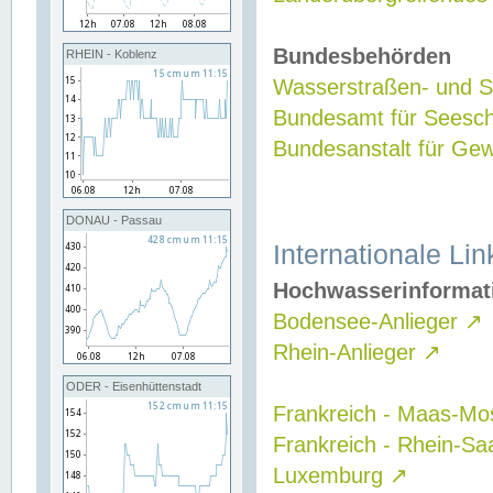
Bundesbehörden
RHEIN - Koblenz
Wasserstraßen- und Sc
Bundesamt für Seesch
Bundesanstalt für G
DONAU - Passau
Internationale Lin
Hochwasserinformat
Bodensee-Anlieger
↗
Rhein-Anlieger
↗
ODER - Eisenhüttenstadt
Frankreich - Maas-Mo
Frankreich - Rhein-Sa
Luxemburg
↗