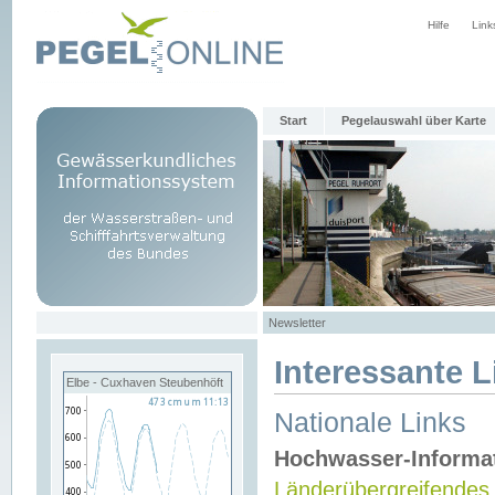
Hilfe
Link
Start
Pegelauswahl über Karte
Newsletter
Interessante L
Elbe - Cuxhaven Steubenhöft
Nationale Links
Hochwasser-Informa
Länderübergreifendes