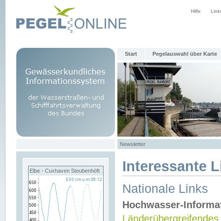
Hilfe
Link
Start
Pegelauswahl über Karte
Newsletter
Interessante L
Elbe - Cuxhaven Steubenhöft
Nationale Links
Hochwasser-Informa
Länderübergreifendes