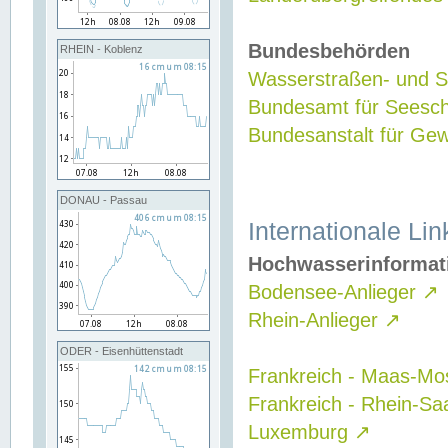
Bundesbehörden
RHEIN - Koblenz
Wasserstraßen- und Sc
Bundesamt für Seesch
Bundesanstalt für G
DONAU - Passau
Internationale Lin
Hochwasserinformat
Bodensee-Anlieger
↗
Rhein-Anlieger
↗
ODER - Eisenhüttenstadt
Frankreich - Maas-Mo
Frankreich - Rhein-Sa
Luxemburg
↗