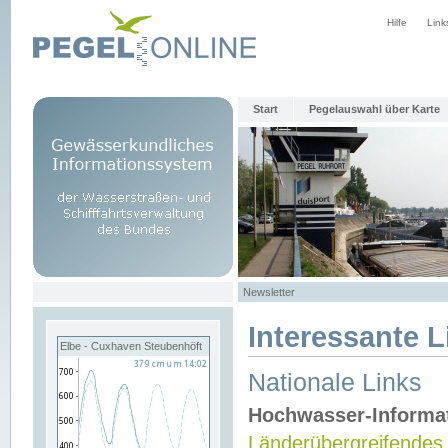
Hilfe
Link
Start
Pegelauswahl über Karte
Newsletter
Interessante L
Elbe - Cuxhaven Steubenhöft
Nationale Links
Hochwasser-Informa
Länderübergreifendes