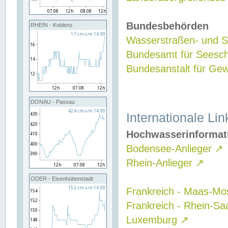
Bundesbehörden
RHEIN - Koblenz
Wasserstraßen- und Sc
Bundesamt für Seesch
Bundesanstalt für G
DONAU - Passau
Internationale Lin
Hochwasserinformat
Bodensee-Anlieger
↗
Rhein-Anlieger
↗
ODER - Eisenhüttenstadt
Frankreich - Maas-Mo
Frankreich - Rhein-Sa
Luxemburg
↗