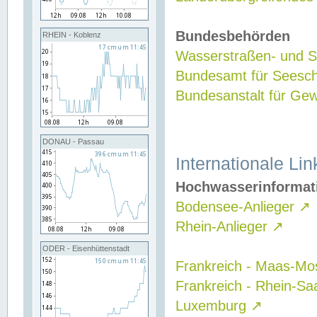
Bundesbehörden
RHEIN - Koblenz
Wasserstraßen- und Sc
Bundesamt für Seesch
Bundesanstalt für G
DONAU - Passau
Internationale Lin
Hochwasserinformat
Bodensee-Anlieger
↗
Rhein-Anlieger
↗
ODER - Eisenhüttenstadt
Frankreich - Maas-Mo
Frankreich - Rhein-Sa
Luxemburg
↗