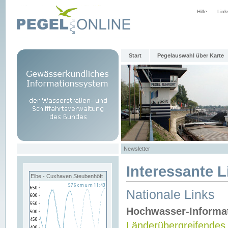
Hilfe
Link
Start
Pegelauswahl über Karte
Newsletter
Interessante L
Elbe - Cuxhaven Steubenhöft
Nationale Links
Hochwasser-Informa
Länderübergreifendes