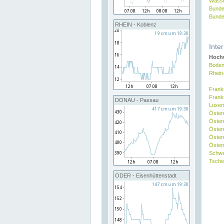
Wasse
Bunde
Bunde
RHEIN - Koblenz
Inte
Hochw
Boden
Rhein
Frank
Frank
DONAU - Passau
Luxe
Öster
Öster
Öster
Öster
Österr
Schw
Tsche
ODER - Eisenhüttenstadt