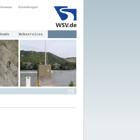
hinweise
Einstellungen
loads
Webservices