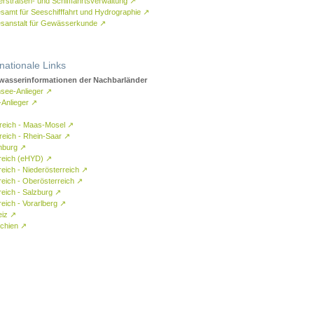
rstraßen- und Schifffahrtsverwaltung
↗
samt für Seeschifffahrt und Hydrographie
↗
sanstalt für Gewässerkunde
↗
rnationale Links
asserinformationen der Nachbarländer
see-Anlieger
↗
-Anlieger
↗
reich - Maas-Mosel
↗
reich - Rhein-Saar
↗
mburg
↗
reich (eHYD)
↗
reich - Niederösterreich
↗
reich - Oberösterreich
↗
reich - Salzburg
↗
eich - Vorarlberg
↗
eiz
↗
chien
↗