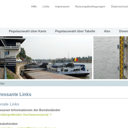
Hilfe
Links
Impressum
Nutzungsbedingungen
Datenschutz
Pegelauswahl über Karte
Pegelauswahl über Tabelle
Abo
Down
tter
eressante Links
onale Links
asser-Informationen der Bundesländer
rübergreifendes Hochwasserportal
↗
esbehörden