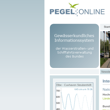
Start
Newsle
Int
Elbe - Cuxhaven Steubenhöft
Nati
Hochw
Lände
Bund