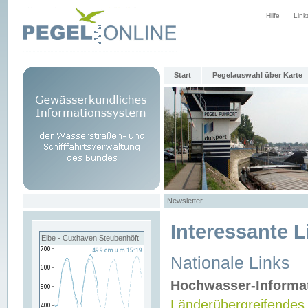
Hilfe
Link
Start
Pegelauswahl über Karte
Newsletter
Interessante L
Elbe - Cuxhaven Steubenhöft
Nationale Links
Hochwasser-Informa
Länderübergreifendes