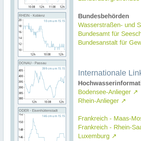
Bundesbehörden
RHEIN - Koblenz
Wasserstraßen- und Sc
Bundesamt für Seesch
Bundesanstalt für G
DONAU - Passau
Internationale Lin
Hochwasserinformat
Bodensee-Anlieger
↗
Rhein-Anlieger
↗
ODER - Eisenhüttenstadt
Frankreich - Maas-Mo
Frankreich - Rhein-Sa
Luxemburg
↗