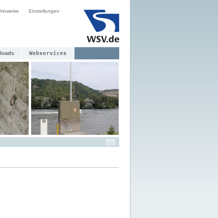
hinweise
Einstellungen
loads
Webservices