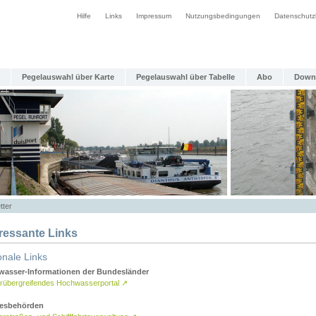
Hilfe
Links
Impressum
Nutzungsbedingungen
Datenschutz
Pegelauswahl über Karte
Pegelauswahl über Tabelle
Abo
Down
tter
eressante Links
onale Links
asser-Informationen der Bundesländer
rübergreifendes Hochwasserportal
↗
esbehörden