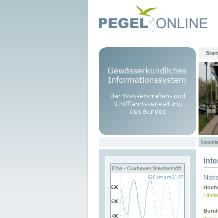
Start
Newsle
Int
Elbe - Cuxhaven Steubenhöft
Nati
Hochw
Lände
Bund