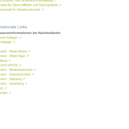
rstraßen- und Schifffahrtsverwaltung
↗
samt für Seeschifffahrt und Hydrographie
↗
sanstalt für Gewässerkunde
↗
rnationale Links
asserinformationen der Nachbarländer
see-Anlieger
↗
-Anlieger
↗
reich - Maas-Mosel
↗
reich - Rhein-Saar
↗
mburg
↗
reich (eHYD)
↗
reich - Niederösterreich
↗
reich - Oberösterreich
↗
reich - Salzburg
↗
eich - Vorarlberg
↗
eiz
↗
chien
↗