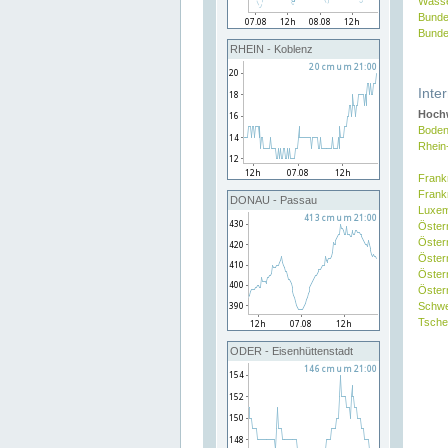
Wasse
Bunde
Bunde
RHEIN - Koblenz
Inte
Hochw
Boden
Rhein
Frank
Frank
DONAU - Passau
Luxe
Öster
Öster
Öster
Öster
Österr
Schw
Tsche
ODER - Eisenhüttenstadt