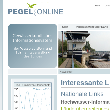
Hilfe
Link
Start
Pegelauswahl über Karte
Newsletter
Interessante L
Elbe - Cuxhaven Steubenhöft
Nationale Links
Hochwasser-Informa
Länderübergreifendes