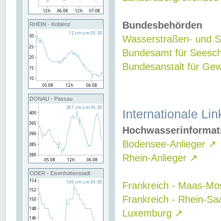
Bundesbehörden
RHEIN - Koblenz
Wasserstraßen- und Sc
Bundesamt für Seesch
Bundesanstalt für G
DONAU - Passau
Internationale Lin
Hochwasserinformat
Bodensee-Anlieger
↗
Rhein-Anlieger
↗
ODER - Eisenhüttenstadt
Frankreich - Maas-Mo
Frankreich - Rhein-Sa
Luxemburg
↗