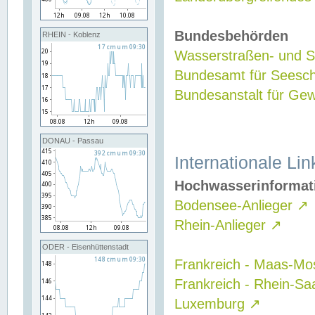
Bundesbehörden
RHEIN - Koblenz
Wasserstraßen- und Sc
Bundesamt für Seesch
Bundesanstalt für G
DONAU - Passau
Internationale Lin
Hochwasserinformat
Bodensee-Anlieger
↗
Rhein-Anlieger
↗
ODER - Eisenhüttenstadt
Frankreich - Maas-Mo
Frankreich - Rhein-Sa
Luxemburg
↗