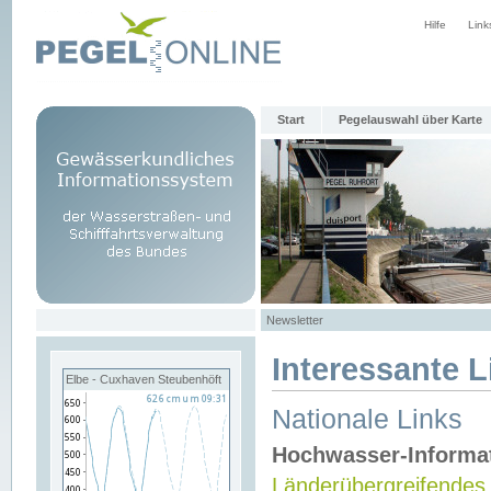
Hilfe
Link
Start
Pegelauswahl über Karte
Newsletter
Interessante L
Elbe - Cuxhaven Steubenhöft
Nationale Links
Hochwasser-Informa
Länderübergreifendes