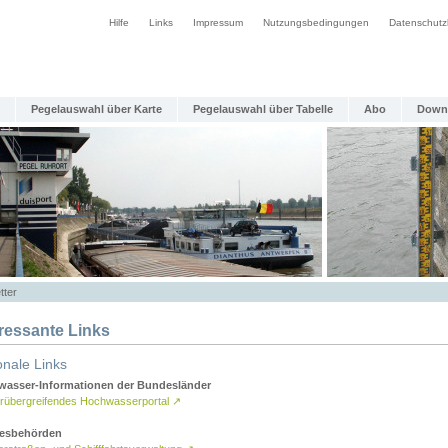
Hilfe
Links
Impressum
Nutzungsbedingungen
Datenschutz
Pegelauswahl über Karte
Pegelauswahl über Tabelle
Abo
Down
tter
eressante Links
onale Links
asser-Informationen der Bundesländer
rübergreifendes Hochwasserportal
↗
esbehörden