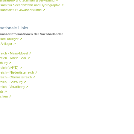
rstraßen- und Schifffahrtsverwaltung
↗
samt für Seeschifffahrt und Hydrographie
↗
sanstalt für Gewässerkunde
↗
rnationale Links
asserinformationen der Nachbarländer
see-Anlieger
↗
-Anlieger
↗
reich - Maas-Mosel
↗
reich - Rhein-Saar
↗
mburg
↗
reich (eHYD)
↗
reich - Niederösterreich
↗
reich - Oberösterreich
↗
reich - Salzburg
↗
eich - Vorarlberg
↗
eiz
↗
chien
↗