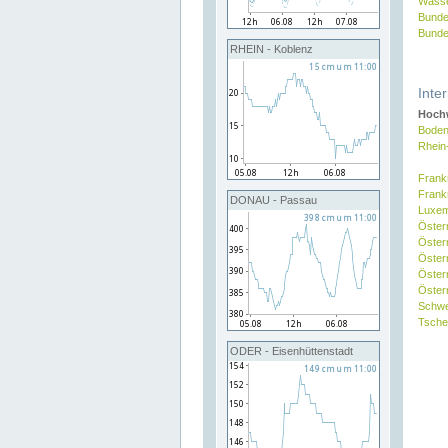
Wasse
Bunde
Bunde
RHEIN - Koblenz
Inte
Hochw
Boden
Rhein
Frank
Frank
DONAU - Passau
Luxe
Öster
Öster
Öster
Öster
Österr
Schw
Tsche
ODER - Eisenhüttenstadt