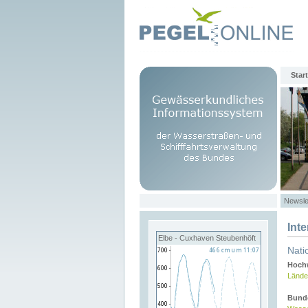
Start
Newsle
Int
Elbe - Cuxhaven Steubenhöft
Nati
Hochw
Lände
Bund