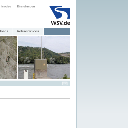
hinweise
Einstellungen
loads
Webservices