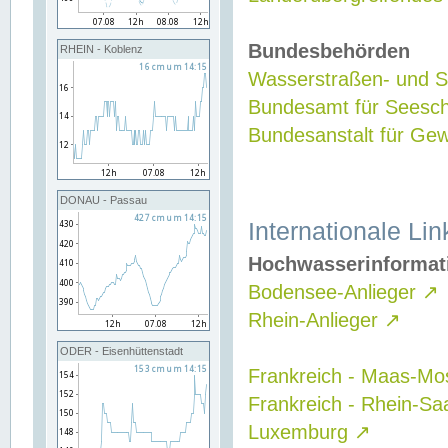
Bundesbehörden
RHEIN - Koblenz
Wasserstraßen- und Sc
Bundesamt für Seesch
Bundesanstalt für G
DONAU - Passau
Internationale Lin
Hochwasserinformat
Bodensee-Anlieger
↗
Rhein-Anlieger
↗
ODER - Eisenhüttenstadt
Frankreich - Maas-Mo
Frankreich - Rhein-Sa
Luxemburg
↗