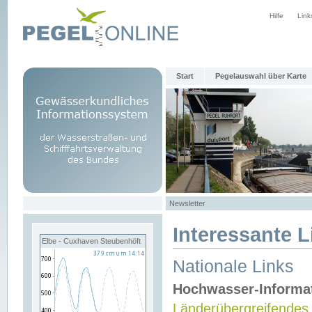
Hilfe
Link
Start
Pegelauswahl über Karte
Newsletter
Interessante L
Elbe - Cuxhaven Steubenhöft
Nationale Links
Hochwasser-Informa
Länderübergreifendes