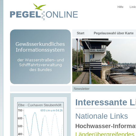
Hilfe
Link
Start
Pegelauswahl über Karte
Newsletter
Interessante L
Elbe - Cuxhaven Steubenhöft
Nationale Links
Hochwasser-Informa
Länderübergreifendes