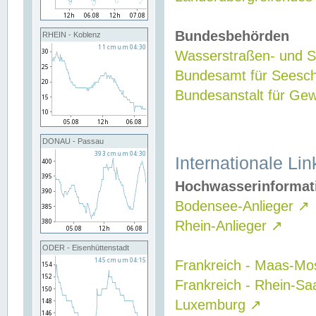
Bundesbehörden
RHEIN - Koblenz
Wasserstraßen- und Sc
Bundesamt für Seesch
Bundesanstalt für G
DONAU - Passau
Internationale Lin
Hochwasserinformat
Bodensee-Anlieger
↗
Rhein-Anlieger
↗
ODER - Eisenhüttenstadt
Frankreich - Maas-Mo
Frankreich - Rhein-Sa
Luxemburg
↗