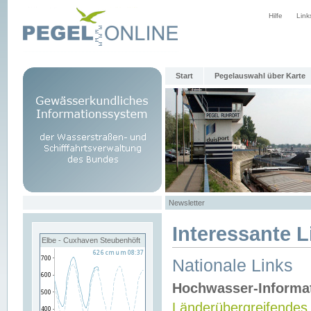
Hilfe
Link
Start
Pegelauswahl über Karte
Newsletter
Interessante L
Elbe - Cuxhaven Steubenhöft
Nationale Links
Hochwasser-Informa
Länderübergreifendes