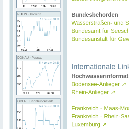
Bundesbehörden
RHEIN - Koblenz
Wasserstraßen- und Sc
Bundesamt für Seesch
Bundesanstalt für G
DONAU - Passau
Internationale Lin
Hochwasserinformat
Bodensee-Anlieger
↗
Rhein-Anlieger
↗
ODER - Eisenhüttenstadt
Frankreich - Maas-Mo
Frankreich - Rhein-Sa
Luxemburg
↗