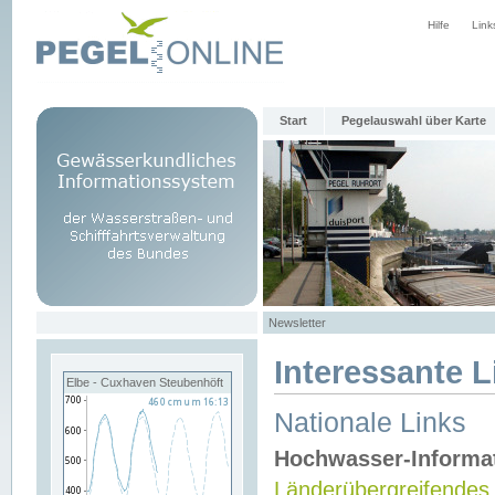
Hilfe
Link
Start
Pegelauswahl über Karte
Newsletter
Interessante L
Elbe - Cuxhaven Steubenhöft
Nationale Links
Hochwasser-Informa
Länderübergreifendes