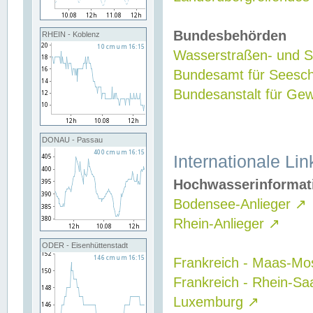
Bundesbehörden
RHEIN - Koblenz
Wasserstraßen- und Sc
Bundesamt für Seesch
Bundesanstalt für G
DONAU - Passau
Internationale Lin
Hochwasserinformat
Bodensee-Anlieger
↗
Rhein-Anlieger
↗
ODER - Eisenhüttenstadt
Frankreich - Maas-Mo
Frankreich - Rhein-Sa
Luxemburg
↗