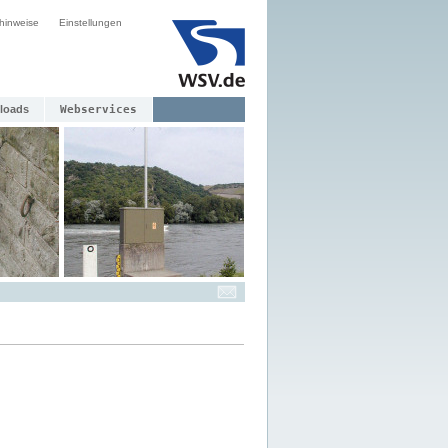
hinweise
Einstellungen
loads
Webservices