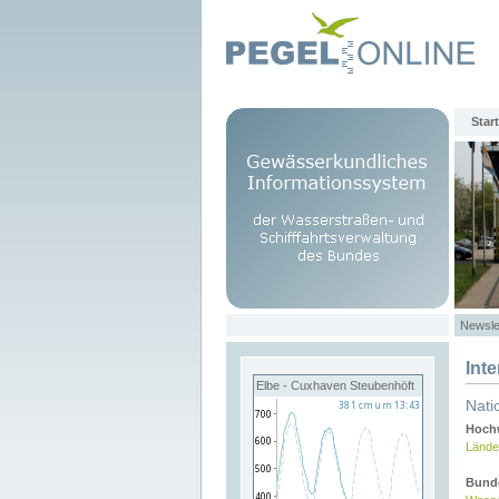
Start
Newsle
Int
Elbe - Cuxhaven Steubenhöft
Nati
Hochw
Lände
Bund