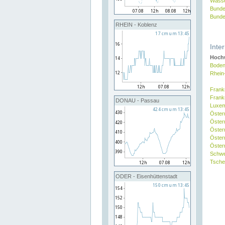
Wasse
Bunde
Bunde
RHEIN - Koblenz
Inte
Hochw
Boden
Rhein
Frank
Frank
DONAU - Passau
Luxe
Öster
Öster
Öster
Öster
Österr
Schw
Tsche
ODER - Eisenhüttenstadt