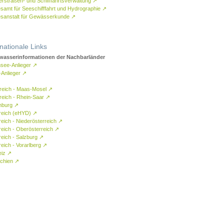
rstraßen- und Schifffahrtsverwaltung
↗
samt für Seeschifffahrt und Hydrographie
↗
sanstalt für Gewässerkunde
↗
rnationale Links
asserinformationen der Nachbarländer
see-Anlieger
↗
-Anlieger
↗
reich - Maas-Mosel
↗
reich - Rhein-Saar
↗
mburg
↗
reich (eHYD)
↗
reich - Niederösterreich
↗
reich - Oberösterreich
↗
reich - Salzburg
↗
eich - Vorarlberg
↗
eiz
↗
chien
↗