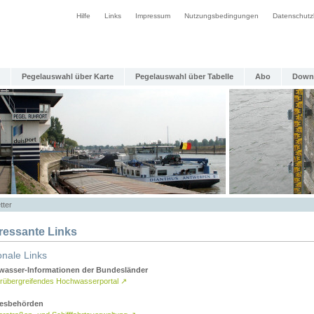
Hilfe
Links
Impressum
Nutzungsbedingungen
Datenschutz
Pegelauswahl über Karte
Pegelauswahl über Tabelle
Abo
Down
tter
eressante Links
onale Links
asser-Informationen der Bundesländer
rübergreifendes Hochwasserportal
↗
esbehörden