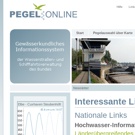
Hilfe
Link
Start
Pegelauswahl über Karte
Newsletter
Interessante L
Elbe - Cuxhaven Steubenhöft
Nationale Links
Hochwasser-Informa
Länderübergreifendes