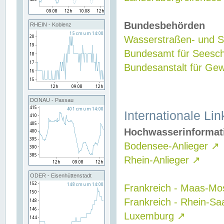
Bundesbehörden
RHEIN - Koblenz
Wasserstraßen- und Sc
Bundesamt für Seesch
Bundesanstalt für G
DONAU - Passau
Internationale Lin
Hochwasserinformat
Bodensee-Anlieger
↗
Rhein-Anlieger
↗
ODER - Eisenhüttenstadt
Frankreich - Maas-Mo
Frankreich - Rhein-Sa
Luxemburg
↗