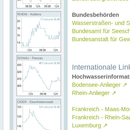
Bundesbehörden
RHEIN - Koblenz
Wasserstraßen- und Sc
Bundesamt für Seesch
Bundesanstalt für G
DONAU - Passau
Internationale Lin
Hochwasserinformat
Bodensee-Anlieger
↗
Rhein-Anlieger
↗
ODER - Eisenhüttenstadt
Frankreich - Maas-Mo
Frankreich - Rhein-Sa
Luxemburg
↗