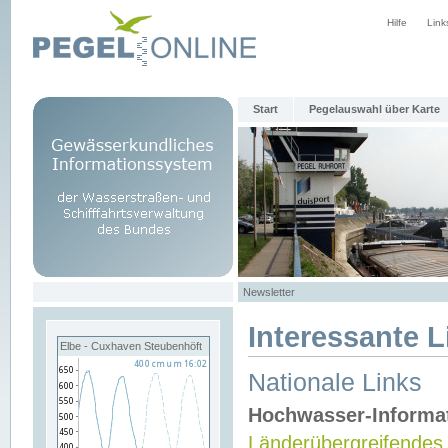
Hilfe
Link
Start
Pegelauswahl über Karte
Newsletter
Interessante L
Elbe - Cuxhaven Steubenhöft
Nationale Links
Hochwasser-Informa
Länderübergreifendes