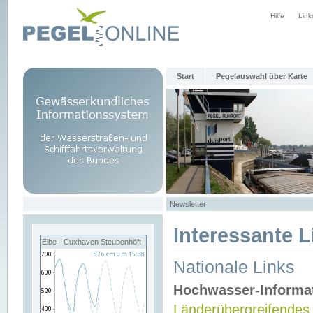
Hilfe
Link
Start
Pegelauswahl über Karte
Newsletter
Interessante L
Elbe - Cuxhaven Steubenhöft
Nationale Links
Hochwasser-Informa
Länderübergreifendes