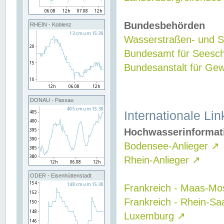
Bundesbehörden
RHEIN - Koblenz
Wasserstraßen- und Sc
Bundesamt für Seesch
Bundesanstalt für G
DONAU - Passau
Internationale Lin
Hochwasserinformat
Bodensee-Anlieger
↗
Rhein-Anlieger
↗
ODER - Eisenhüttenstadt
Frankreich - Maas-Mo
Frankreich - Rhein-Sa
Luxemburg
↗