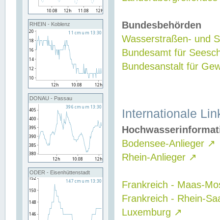
Bundesbehörden
RHEIN - Koblenz
Wasserstraßen- und Sc
Bundesamt für Seesch
Bundesanstalt für G
DONAU - Passau
Internationale Lin
Hochwasserinformat
Bodensee-Anlieger
↗
Rhein-Anlieger
↗
ODER - Eisenhüttenstadt
Frankreich - Maas-Mo
Frankreich - Rhein-Sa
Luxemburg
↗