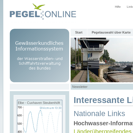
Hilfe
Link
Start
Pegelauswahl über Karte
Newsletter
Interessante L
Elbe - Cuxhaven Steubenhöft
Nationale Links
Hochwasser-Informa
Länderübergreifendes