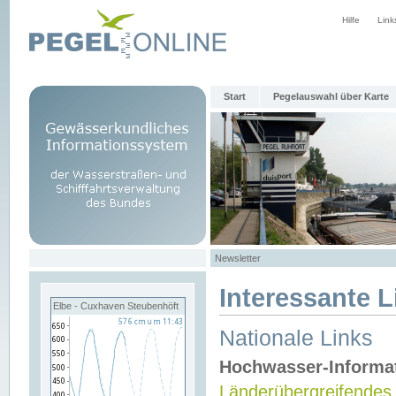
Hilfe
Link
Start
Pegelauswahl über Karte
Newsletter
Interessante L
Elbe - Cuxhaven Steubenhöft
Nationale Links
Hochwasser-Informa
Länderübergreifendes