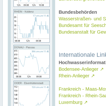
Bundesbehörden
RHEIN - Koblenz
Wasserstraßen- und Sc
Bundesamt für Seesch
Bundesanstalt für G
DONAU - Passau
Internationale Lin
Hochwasserinformat
Bodensee-Anlieger
↗
Rhein-Anlieger
↗
ODER - Eisenhüttenstadt
Frankreich - Maas-Mo
Frankreich - Rhein-Sa
Luxemburg
↗