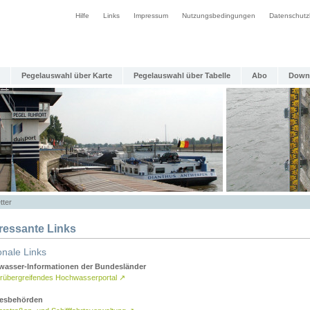
Hilfe
Links
Impressum
Nutzungsbedingungen
Datenschutz
Pegelauswahl über Karte
Pegelauswahl über Tabelle
Abo
Down
tter
eressante Links
onale Links
asser-Informationen der Bundesländer
rübergreifendes Hochwasserportal
↗
esbehörden