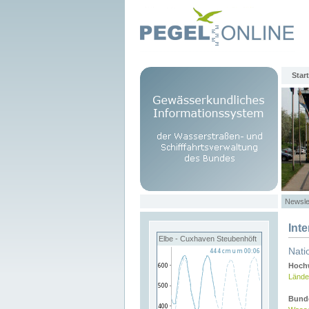
Start
Newsle
Int
Elbe - Cuxhaven Steubenhöft
Nati
Hochw
Lände
Bund