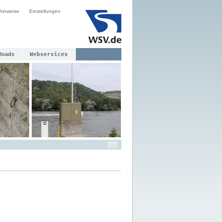
hinweise
Einstellungen
loads
Webservices