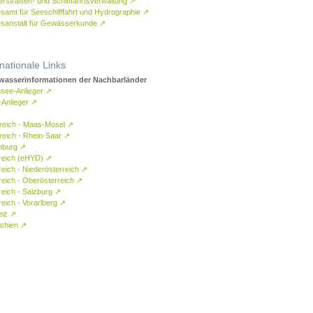
rstraßen- und Schifffahrtsverwaltung
↗
samt für Seeschifffahrt und Hydrographie
↗
sanstalt für Gewässerkunde
↗
rnationale Links
asserinformationen der Nachbarländer
see-Anlieger
↗
-Anlieger
↗
reich - Maas-Mosel
↗
reich - Rhein-Saar
↗
mburg
↗
reich (eHYD)
↗
reich - Niederösterreich
↗
reich - Oberösterreich
↗
reich - Salzburg
↗
eich - Vorarlberg
↗
eiz
↗
chien
↗