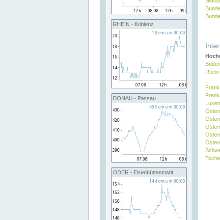
Wasse
Bunde
Bunde
RHEIN - Koblenz
Inte
Hochw
Boden
Rhein
Frank
Frank
DONAU - Passau
Luxe
Öster
Öster
Öster
Öster
Österr
Schw
Tsche
ODER - Eisenhüttenstadt