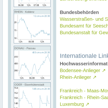
Bundesbehörden
RHEIN - Koblenz
Wasserstraßen- und Sc
Bundesamt für Seesch
Bundesanstalt für G
DONAU - Passau
Internationale Lin
Hochwasserinformat
Bodensee-Anlieger
↗
Rhein-Anlieger
↗
ODER - Eisenhüttenstadt
Frankreich - Maas-Mo
Frankreich - Rhein-Sa
Luxemburg
↗