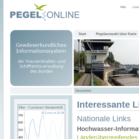
Hilfe
Link
Start
Pegelauswahl über Karte
Newsletter
Interessante L
Elbe - Cuxhaven Steubenhöft
Nationale Links
Hochwasser-Informa
Länderübergreifendes