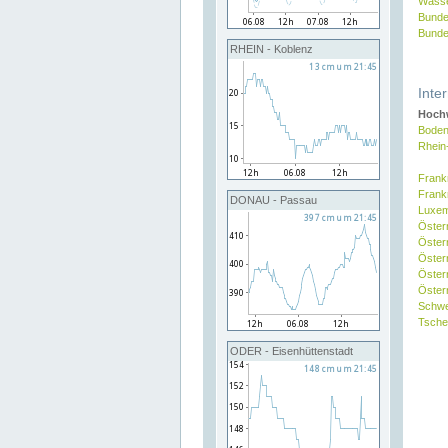
Wasse
Bunde
Bunde
RHEIN - Koblenz
Inte
Hochw
Boden
Rhein
Frank
Frank
DONAU - Passau
Luxe
Öster
Öster
Öster
Öster
Österr
Schw
Tsche
ODER - Eisenhüttenstadt