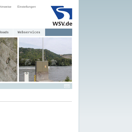
hinweise
Einstellungen
loads
Webservices