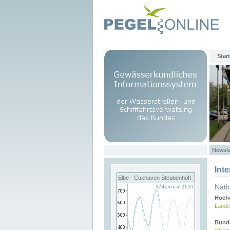
Start
Newsle
Int
Elbe - Cuxhaven Steubenhöft
Nati
Hochw
Lände
Bund