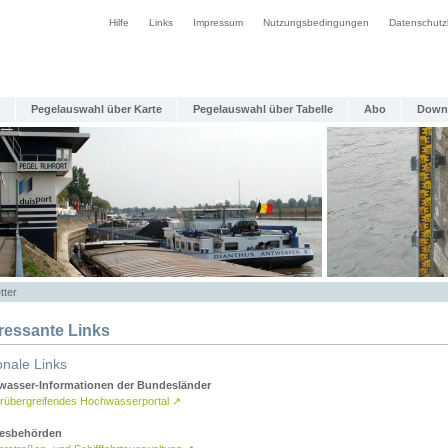
Hilfe
Links
Impressum
Nutzungsbedingungen
Datenschutz
Pegelauswahl über Karte
Pegelauswahl über Tabelle
Abo
Down
tter
eressante Links
onale Links
asser-Informationen der Bundesländer
rübergreifendes Hochwasserportal
↗
esbehörden