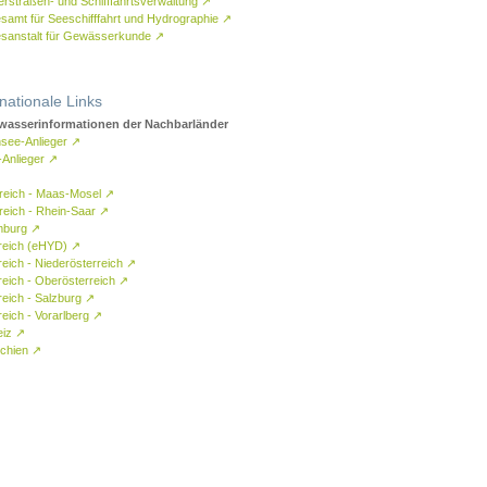
rstraßen- und Schifffahrtsverwaltung
↗
samt für Seeschifffahrt und Hydrographie
↗
sanstalt für Gewässerkunde
↗
rnationale Links
asserinformationen der Nachbarländer
see-Anlieger
↗
-Anlieger
↗
reich - Maas-Mosel
↗
reich - Rhein-Saar
↗
mburg
↗
reich (eHYD)
↗
reich - Niederösterreich
↗
reich - Oberösterreich
↗
reich - Salzburg
↗
eich - Vorarlberg
↗
eiz
↗
chien
↗