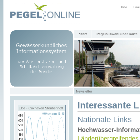
Hilfe
Link
Start
Pegelauswahl über Karte
Newsletter
Interessante L
Elbe - Cuxhaven Steubenhöft
Nationale Links
Hochwasser-Informa
Länderübergreifendes