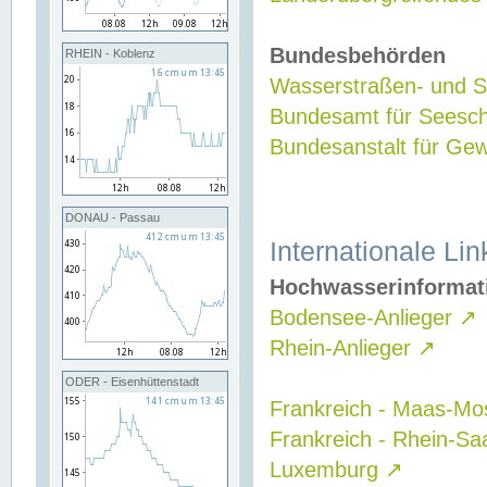
Bundesbehörden
RHEIN - Koblenz
Wasserstraßen- und Sc
Bundesamt für Seesch
Bundesanstalt für G
DONAU - Passau
Internationale Lin
Hochwasserinformat
Bodensee-Anlieger
↗
Rhein-Anlieger
↗
ODER - Eisenhüttenstadt
Frankreich - Maas-Mo
Frankreich - Rhein-Sa
Luxemburg
↗