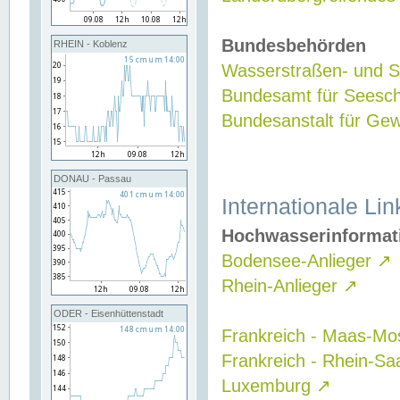
Bundesbehörden
RHEIN - Koblenz
Wasserstraßen- und Sc
Bundesamt für Seesch
Bundesanstalt für G
DONAU - Passau
Internationale Lin
Hochwasserinformat
Bodensee-Anlieger
↗
Rhein-Anlieger
↗
ODER - Eisenhüttenstadt
Frankreich - Maas-Mo
Frankreich - Rhein-Sa
Luxemburg
↗