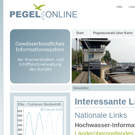
Hilfe
Link
Start
Pegelauswahl über Karte
Newsletter
Interessante L
Elbe - Cuxhaven Steubenhöft
Nationale Links
Hochwasser-Informa
Länderübergreifendes